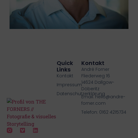
Quick
Kontakt
Links
André Forner
Kontakt
Fliederweg 16
14624 Dallgow-
Impressum
Döberitz
Datenschutzerklärung
Email: hello@andre-
forner.com
Telefon: 0162 4215734