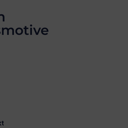
h
motive
kt